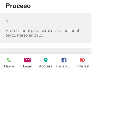
Proceso
1
Haz clic aquí para comenzar a editar el
texto. Personalízalo.
2
Haz clic aquí para comenzar a editar el
Phone
Email
Address
Facebook
Pinterest
texto. Personalízalo.
3
Haz clic aquí para comenzar a editar el
texto. Personalízalo.
Título aquí