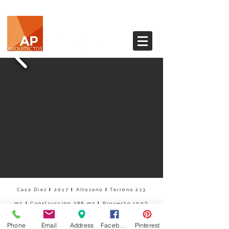
Casa Diez
I
2017
I
Altozano
I
Terreno 213
m2
I
Construcción 288 m2
I
Proyecto 100%
Phone
Email
Address
Facebook
Pinterest